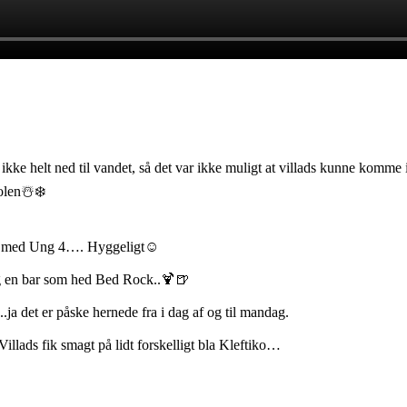
ke helt ned til vandet, så det var ikke muligt at villads kunne komme 
olen☃️❄️
met med Ung 4…. Hyggeligt☺️
 og en bar som hed Bed Rock..🍹🍺
..ja det er påske hernede fra i dag af og til mandag.
illads fik smagt på lidt forskelligt bla Kleftiko…