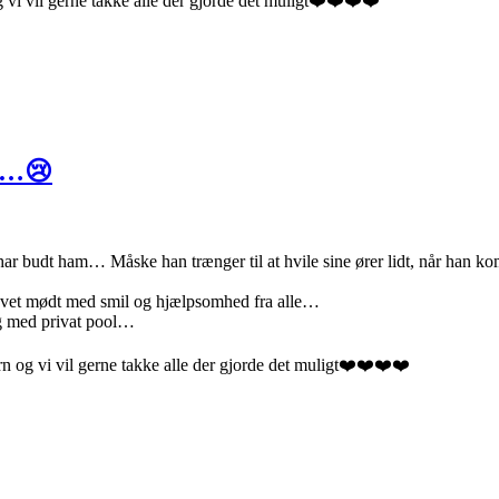
vi vil gerne takke alle der gjorde det muligt❤️❤️❤️❤️
rn…😢
d vi har budt ham… Måske han trænger til at hvile sine ører lidt, når ha
blevet mødt med smil og hjælpsomhed fra alle…
lg med privat pool…
 og vi vil gerne takke alle der gjorde det muligt❤️❤️❤️❤️