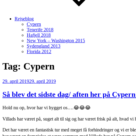
Rejseblog
Cypern
Tenerife 2018
Hafjell 2018
New York – Washington 2015
Sydengland 2013
Florida 2012
Tag:
Cypern
Udgivet
29. april 2019
29. april 2019
den
Så blev det sidste dag/ aften her på Cype
Hold nu op, hvor har vi hygget os….😂😂😂
Villads har været på, suget alt til sig og har været frisk på alt, hva
Det har været en fantastisk tur med meget få forhindringer og vi er b