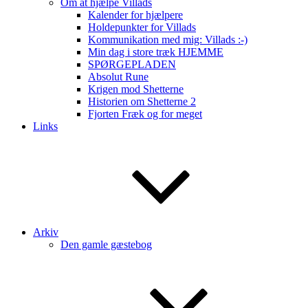
Om at hjælpe Villads
Kalender for hjælpere
Holdepunkter for Villads
Kommunikation med mig: Villads :-)
Min dag i store træk HJEMME
SPØRGEPLADEN
Absolut Rune
Krigen mod Shetterne
Historien om Shetterne 2
Fjorten Fræk og for meget
Links
Arkiv
Den gamle gæstebog