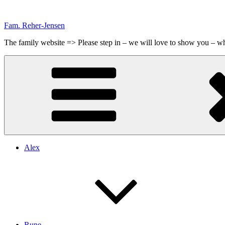
Videre
til
Fam. Reher-Jensen
indhold
The family website => Please step in – we will love to show you – 
Alex
Rune