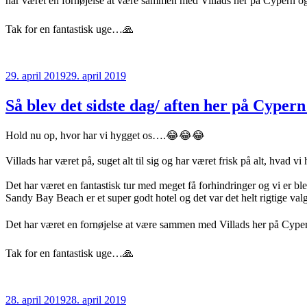
har været en fornøjelse at være sammen med Villads her på Cypern og 
Tak for en fantastisk uge…🙏
Udgivet
29. april 2019
29. april 2019
den
Så blev det sidste dag/ aften her på Cype
Hold nu op, hvor har vi hygget os….😂😂😂
Villads har været på, suget alt til sig og har været frisk på alt, hva
Det har været en fantastisk tur med meget få forhindringer og vi er 
Sandy Bay Beach er et super godt hotel og det var det helt rigtige va
Det har været en fornøjelse at være sammen med Villads her på Cypern
Tak for en fantastisk uge…🙏
Udgivet
28. april 2019
28. april 2019