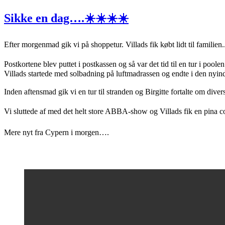
den
Sikke en dag….☀️☀️☀️☀️
Efter morgenmad gik vi på shoppetur. Villads fik købt lidt til familie
Postkortene blev puttet i postkassen og så var det tid til en tur i poolen🏊‍♂
Villads startede med solbadning på luftmadrassen og endte i den nyindk
Inden aftensmad gik vi en tur til stranden og Birgitte fortalte om d
Vi sluttede af med det helt store ABBA-show og Villads fik en pina 
Mere nyt fra Cypern i morgen….