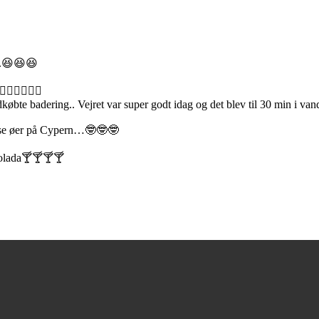
n..😆😆😆
️🏊‍♂️🏊‍♂️
øbte badering.. Vejret var super godt idag og det blev til 30 min i van
iverse øer på Cypern…🤓🤓🤓
colada🍸🍸🍸🍸