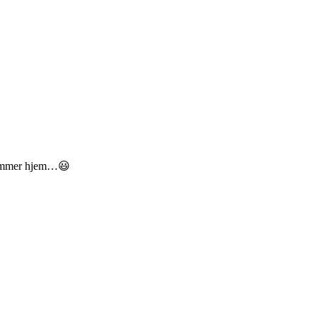
n kommer hjem…😃