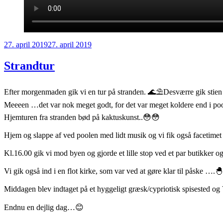
Udgivet
27. april 2019
27. april 2019
den
Strandtur
Efter morgenmaden gik vi en tur på stranden. 🌊⛱Desværre gik stien ik
Meeeen …det var nok meget godt, for det var meget koldere end i po
Hjemturen fra stranden bød på kaktuskunst..😳😳
Hjem og slappe af ved poolen med lidt musik og vi fik også faceti
Kl.16.00 gik vi mod byen og gjorde et lille stop ved et par butikker
Vi gik også ind i en flot kirke, som var ved at gøre klar til påske ….🐣
Middagen blev indtaget på et hyggeligt græsk/cypriotisk spisested og V
Endnu en dejlig dag…😊