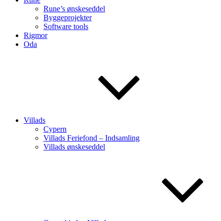
Rune’s ønskeseddel
Byggeprojekter
Software tools
Rigmor
Oda
Villads
Cypern
Villads Feriefond – Indsamling
Villads ønskeseddel