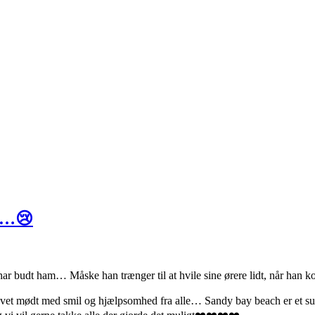
rn…😢
d vi har budt ham… Måske han trænger til at hvile sine ørere lidt, når h
levet mødt med smil og hjælpsomhed fra alle… Sandy bay beach er et sup