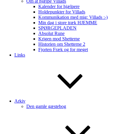
Om at hjælpe Villads
Kalender for hjælpere
Holdepunkter for Villads
Kommunikation med mig: Villads :-)
Min dag i store træk HJEMME
SPØRGEPLADEN
Absolut Rune
Krigen mod Shetterne
Historien om Shetterne 2
Fjorten Fræk og for meget
Links
Arkiv
Den gamle gæstebog