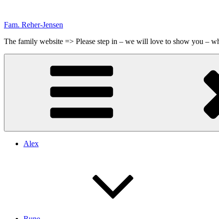
Videre
til
Fam. Reher-Jensen
indhold
The family website => Please step in – we will love to show you – 
Alex
Rune