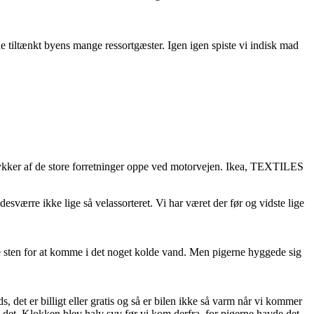
åde tiltænkt byens mange ressortgæster. Igen igen spiste vi indisk mad
 stykker af de store forretninger oppe ved motorvejen. Ikea, TEXTILES
sværre ikke lige så velassorteret. Vi har været der før og vidste lige
tte sten for at komme i det noget kolde vand. Men pigerne hyggede sig
det er billigt eller gratis og så er bilen ikke så varm når vi kommer
l det. Klokken blev halv syv før vi kom derfra, for pigerne havde det