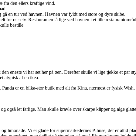
æ fra den ellers kraftige vind.
mad.
g gå en tur ved havnen. Havnen var fyldt med store og dyre skibe.
elt for os selv. Restauranten lå lige ved havnen i et lille restaurantomr
ulle bestille.
en eneste vi har set her på øen. Derefter skulle vi lige tjekke et par
et atypisk af en ikea.
nda er en bilka-stor butik med alt fra Kina, nærmest er fysisk Wish, de
e og også let farlige. Man skulle kravle over skarpe klipper og alge gla
 limonade. Vi er glade for supermarkedernes P-huse, der er altid plads, 
n idag overskyet, men dejligt på stranden, så også Rigmor kunne holde ti