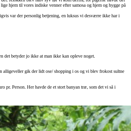
så lige hjem til vores indiske venner efter samosa og hjem og hygge på
digvis var der personlig betjening, en luksus vi desværre ikke har i
Men det betyder jo ikke at man ikke kan opleve noget.
alligeveller gik der lidt ose/ shopping i os og vi blev frokost sultne
uro pr. Person. Her havde de et stort banyan træ, som det vi så i