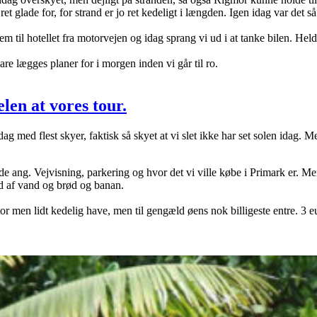
et glade for, for strand er jo ret kedeligt i længden. Igen idag var det 
em til hotellet fra motorvejen og idag sprang vi ud i at tanke bilen. Hel
are lægges planer for i morgen inden vi går til ro.
len at vores tour.
g med flest skyer, faktisk så skyet at vi slet ikke har set solen idag. 
e ang. Vejvisning, parkering og hvor det vi ville købe i Primark er. Men 
od af vand og brød og banan.
tor men lidt kedelig have, men til gengæld øens nok billigeste entre. 3 e