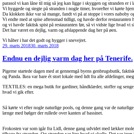
parasol vi kan låne til mig så jeg kan ligge i skyggen og stranden er i l
Vi hyggede og stegte på stranden i nogle timer, hvorefter vi kørte hje
Da klokken ikke var så mange, fandt vi på at stoppe i vores naboby o
Vi endte med at spise aftensmad tidligt, og havde derfor restauranten h
og vi havde faktisk spist på restauranten før, så vi vidste lige hvad vi sk
Det har været en dejlig, varm og afslappende dag her på øen.
Vi håber i har det godt og hygger i snevejret.
Udgivet
29. marts 2018
30. marts 2018
den
Endnu en dejlig varm dag her på Tenerife.
Pigerne startede dagen med at gennemgå byens genbrugsbutik, faktisk d
og Panda. Ikea var bare ét stort lokale med lidt fra alle afdelinger, meg
TEXTILES: en mega butik for gardiner, håndklæder, stoffer og senge. Pa
hvad vi gik efter.
Så kørte vi efter nogle naturlige pools, og denne gang var de naturlig
længe med bølger der rullede over kanten af bassinet.
Frokosten var som igår fra Lidl, denne gang udvidet med lækker mole og
tilbage fra stranden. Og stranden var lige hvad vi skulle. Det var ige