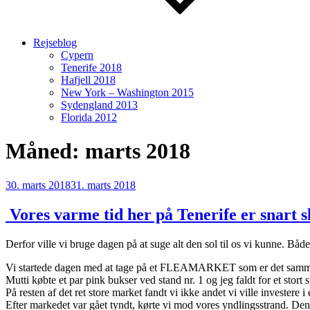
Rejseblog
Cypern
Tenerife 2018
Hafjell 2018
New York – Washington 2015
Sydengland 2013
Florida 2012
Måned:
marts 2018
Udgivet
30. marts 2018
31. marts 2018
den
​ Vores varme tid her på Tenerife er snart s
Derfor ville vi bruge dagen på at suge alt den sol til os vi kunne. Både 
Vi startede dagen med at tage på et FLEAMARKET som er det samm
Mutti købte et par pink bukser ved stand nr. 1 og jeg faldt for et stort s
På resten af det ret store market fandt vi ikke andet vi ville investere i 
Efter markedet var gået tyndt, kørte vi mod vores yndlingsstrand. Den 