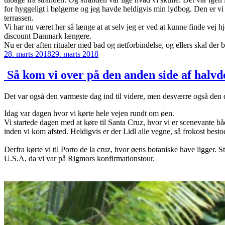
for hyggeligt i bølgerne og jeg havde heldigvis min lydbog. Den er vi r
terrassen.
Vi har nu været her så længe at at selv jeg er ved at kunne finde vej hj
discount Danmark længere.
Nu er der aften ritualer med bad og netforbindelse, og ellers skal der b
Udgivet
28. marts 2018
29. marts 2018
den
​ Så kom vi over på den anden side af halvde
Det var også den varmeste dag ind til videre, men desværre også den da
Idag var dagen hvor vi kørte hele vejen rundt om øen.
Vi startede dagen med at køre til Santa Cruz, hvor vi er scenevante båd
inden vi kom afsted. Heldigvis er der Lidl alle vegne, så frokost best
Derfra kørte vi til Porto de la cruz, hvor øens botaniske have ligger. S
U.S.A, da vi var på Rigmors konfirmationstour.