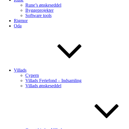
Rune’s ønskeseddel
Byggeprojekter
Software tools
Rigmor
Oda
Villads
Cypern
Villads Feriefond – Indsamling
Villads ønskeseddel