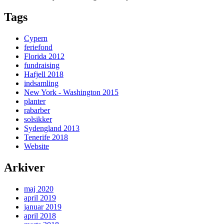
Tags
Cypern
feriefond
Florida 2012
fundraising
Hafjell 2018
indsamling
New York - Washington 2015
planter
rabarber
solsikker
Sydengland 2013
Tenerife 2018
Website
Arkiver
maj 2020
april 2019
januar 2019
april 2018