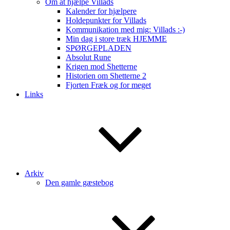
Om at hjælpe Villads
Kalender for hjælpere
Holdepunkter for Villads
Kommunikation med mig: Villads :-)
Min dag i store træk HJEMME
SPØRGEPLADEN
Absolut Rune
Krigen mod Shetterne
Historien om Shetterne 2
Fjorten Fræk og for meget
Links
Arkiv
Den gamle gæstebog