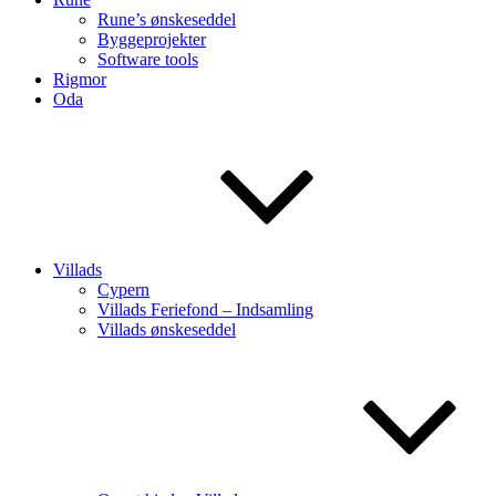
Rune’s ønskeseddel
Byggeprojekter
Software tools
Rigmor
Oda
Villads
Cypern
Villads Feriefond – Indsamling
Villads ønskeseddel