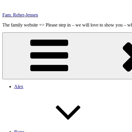
Videre
til
Fam. Reher-Jensen
indhold
The family website => Please step in – we will love to show you – 
Alex
Rune