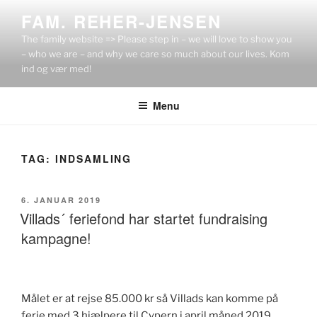
Videre
FAM. REHER-JENSEN
til
The family website => Please step in – we will love to show you
indhold
– who we are – and why we care so much about our lives. Kom
ind og vær med!
Menu
TAG:
INDSAMLING
UDGIVET
6. JANUAR 2019
DEN
Villads´ feriefond har startet fundraising
kampagne!
Målet er at rejse 85.000 kr så Villads kan komme på
ferie med 3 hjælpere til Cypern i april måned 2019.