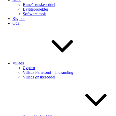
Rune’s ønskeseddel
Byggeprojekter
Software tools
Rigmor
Oda
Villads
Cypern
Villads Feriefond – Indsamling
Villads ønskeseddel