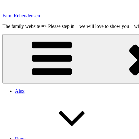
Videre
til
Fam. Reher-Jensen
indhold
The family website => Please step in – we will love to show you – 
Alex
Rune