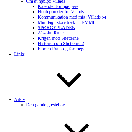
Om at hjælpe Villads
Kalender for hjælpere
Holdepunkter for Villads
Kommunikation med mig: Villads :-)
Min dag i store træk HJEMME
SPØRGEPLADEN
Absolut Rune
Krigen mod Shetterne
Historien om Shetterne 2
Fjorten Fræk og for meget
Links
Arkiv
Den gamle gæstebog