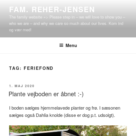
Videre
FAM. REHER-JENSEN
til
The family website => Please step in – we will love to show you –
indhold
who we are – and why we care so much about our lives. Kom ind
og vær med!
Menu
TAG:
FERIEFOND
UDGIVET
1. MAJ 2020
DEN
Plante vejboden er åbnet :-)
I boden sælges hjemmelavede planter og frø. I sæsonen
sælges også Dahlia knolde (disse er dog p.t. udsolgt).