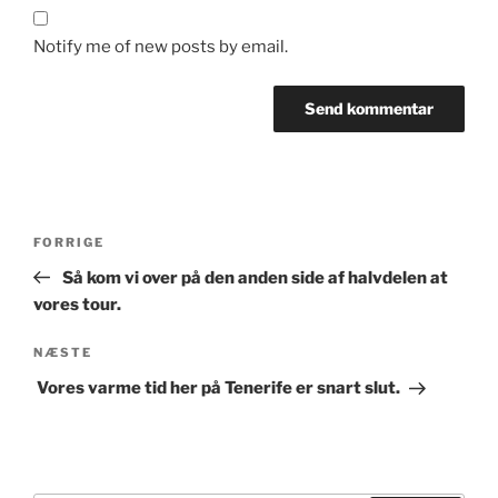
Notify me of new posts by email.
Indlægsnavigation
Forrige
FORRIGE
indlæg
​ Så kom vi over på den anden side af halvdelen at
vores tour.
Næste
NÆSTE
indlæg
​ Vores varme tid her på Tenerife er snart slut.