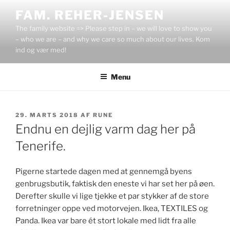
Videre
FAM. REHER-JENSEN
til
The family website => Please step in – we will love to show you
indhold
– who we are – and why we care so much about our lives. Kom
ind og vær med!
Menu
UDGIVET
29. MARTS 2018
AF
RUNE
DEN
Endnu en dejlig varm dag her på
Tenerife.
Pigerne startede dagen med at gennemgå byens
genbrugsbutik, faktisk den eneste vi har set her på øen.
Derefter skulle vi lige tjekke et par stykker af de store
forretninger oppe ved motorvejen. Ikea, TEXTILES og
Panda. Ikea var bare ét stort lokale med lidt fra alle