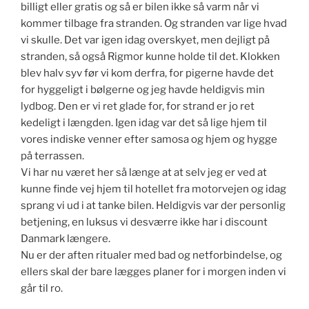
billigt eller gratis og så er bilen ikke så varm når vi
kommer tilbage fra stranden. Og stranden var lige hvad
vi skulle. Det var igen idag overskyet, men dejligt på
stranden, så også Rigmor kunne holde til det. Klokken
blev halv syv før vi kom derfra, for pigerne havde det
for hyggeligt i bølgerne og jeg havde heldigvis min
lydbog. Den er vi ret glade for, for strand er jo ret
kedeligt i længden. Igen idag var det så lige hjem til
vores indiske venner efter samosa og hjem og hygge
på terrassen.
Vi har nu været her så længe at at selv jeg er ved at
kunne finde vej hjem til hotellet fra motorvejen og idag
sprang vi ud i at tanke bilen. Heldigvis var der personlig
betjening, en luksus vi desværre ikke har i discount
Danmark længere.
Nu er der aften ritualer med bad og netforbindelse, og
ellers skal der bare lægges planer for i morgen inden vi
går til ro.